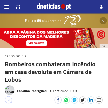
×
Faltam
65 dias
para os
PUB
CASOS DO DIA
Bombeiros combateram incêndio
em casa devoluta em Câmara de
Lobos
Carolina Rodrigues
03 set 2022
10:30
0