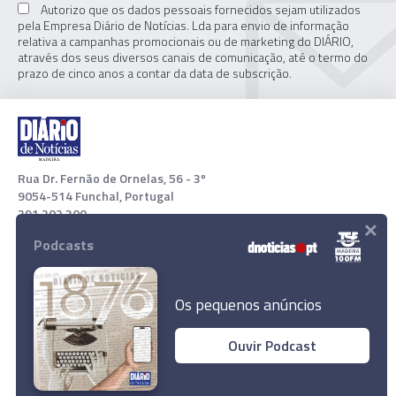
Autorizo que os dados pessoais fornecidos sejam utilizados
pela Empresa Diário de Notícias. Lda para envio de informação
relativa a campanhas promocionais ou de marketing do DIÁRIO,
através dos seus diversos canais de comunicação, até o termo do
prazo de cinco anos a contar da data de subscrição.
Rua Dr. Fernão de Ornelas, 56 - 3º
9054-514 Funchal, Portugal
291 202 300
×
Podcasts
Download App
Os pequenos anúncios
Ouvir Podcast
Madeira é exemplo na conservação dos
oceanos
© 2022 Empresa Diário de Notícias, Lda. Todos os direitos
reservados.