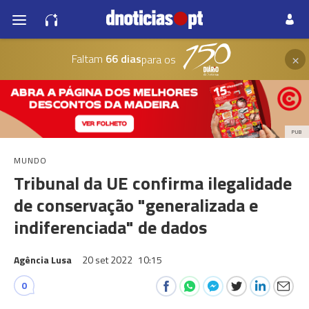
×
Faltam
66 dias
para os
PUB
MUNDO
Tribunal da UE confirma ilegalidade
de conservação "generalizada e
indiferenciada" de dados
Agência Lusa
20 set 2022
10:15
0