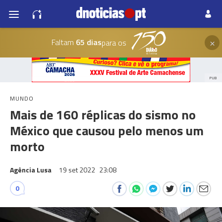
×
Faltam
65 dias
para os
PUB
MUNDO
Mais de 160 réplicas do sismo no
México que causou pelo menos um
morto
Agência Lusa
19 set 2022
23:08
0