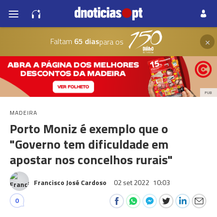
×
Faltam
65 dias
para os
PUB
MADEIRA
Porto Moniz é exemplo que o
"Governo tem dificuldade em
apostar nos concelhos rurais"
Francisco José Cardoso
02 set 2022
10:03
0