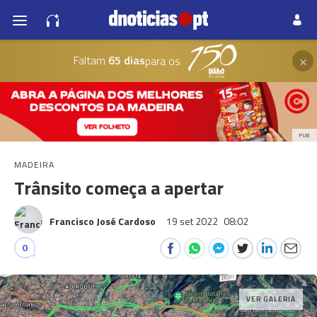
×
Faltam
65 dias
para os
PUB
MADEIRA
Trânsito começa a apertar
Francisco José Cardoso
19 set 2022
08:02
0
VER GALERIA