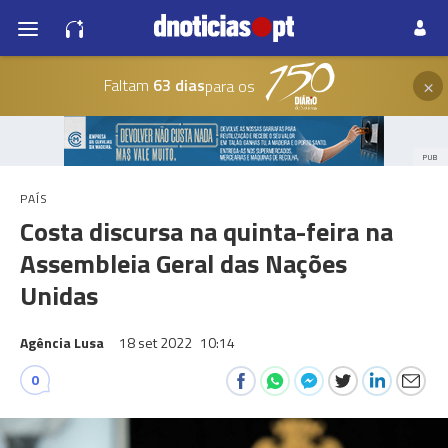
×
Faltam
63 dias
para os
PUB
PAÍS
Costa discursa na quinta-feira na
Assembleia Geral das Nações
Unidas
Agência Lusa
18 set 2022
10:14
0