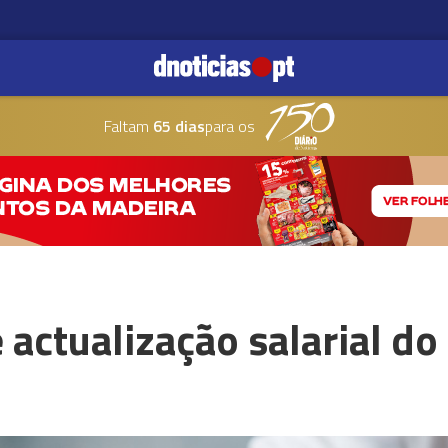
Faltam
65 dias
para os
actualização salarial do