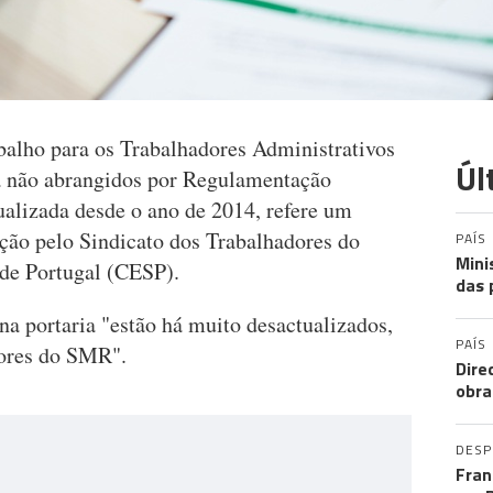
balho para os Trabalhadores Administrativos
Úl
 não abrangidos por Regulamentação
ualizada desde o ano de 2014, refere um
ão pelo Sindicato dos Trabalhadores do
PAÍS
Mini
 de Portugal (CESP).
das 
na portaria "estão há muito desactualizados,
PAÍS
lores do SMR".
Dire
obra
DES
Fran