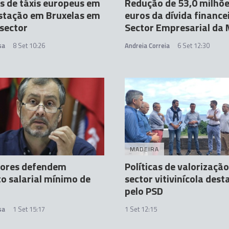
s de táxis europeus em
Redução de 53,0 milhõe
stação em Bruxelas em
euros da dívida finance
 sector
Sector Empresarial da
sa
8 Set 10:26
Andreia Correia
6 Set 12:30
MADEIRA
sores defendem
Políticas de valorizaçã
 salarial mínimo de
sector vitivinícola des
pelo PSD
sa
1 Set 15:17
1 Set 12:15