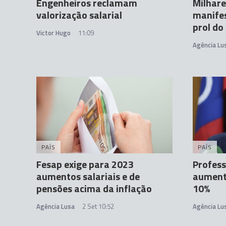
Engenheiros reclamam
Milhare
valorização salarial
manife
prol do
Victor Hugo
11:09
Agência Lu
PAÍS
PAÍS
Fesap exige para 2023
Profes
aumentos salariais e de
aumento
pensões acima da inflação
10%
Agência Lusa
2 Set 10:52
Agência Lu