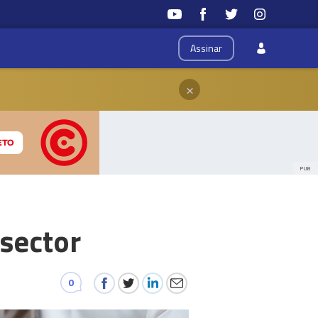
Assinar
×
PUB
 sector
0