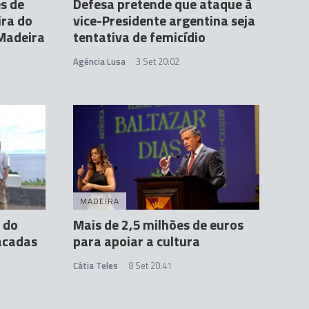
s de
Defesa pretende que ataque à
ira do
vice-Presidente argentina seja
 Madeira
tentativa de femicídio
Agência Lusa
3 Set 20:02
MADEIRA
o do
Mais de 2,5 milhões de euros
tacadas
para apoiar a cultura
Cátia Teles
8 Set 20:41