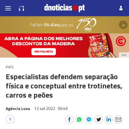
×
Faltam
64 dias
para os
PUB
PAÍS
Especialistas defendem separação
física e conceptual entre trotinetes,
carros e peões
Agência Lusa
12 set 2022
09:49
1