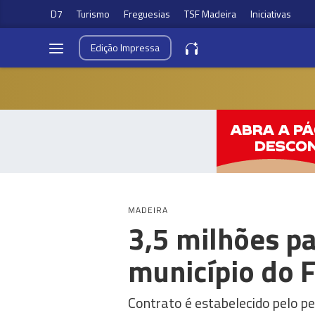
D7
Turismo
Freguesias
TSF Madeira
Iniciativas
Edição
Impressa
MADEIRA
3,5 milhões p
município do 
Contrato é estabelecido pelo pe