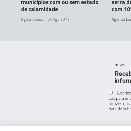
municípios com ou sem estado
serra d
de calamidade
com 10%
Agência Lusa
24 Ago 20:43
Agência Lu
NEWSLE
Receb
infor
Autorizo
Lda para env
através dos 
data de subs