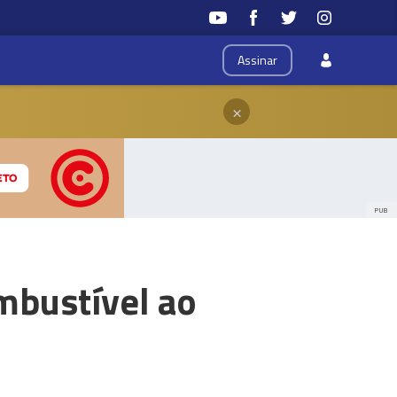
Assinar
×
PUB
mbustível ao