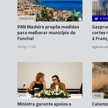
MADEIRA
A GU
PAN Madeira propõe medidas
Gazprom
para melhorar município do
cortes 
Funchal
à Franç
28 Ago 17:20
Agência Lu
PAÍS
PAÍS
Ministra garante apoios a
Calamid