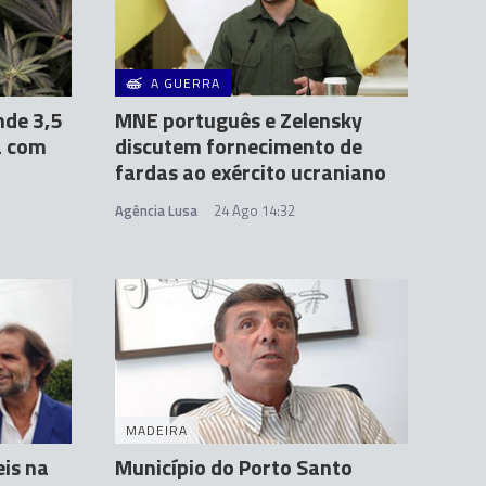
A GUERRA
nde 3,5
MNE português e Zelensky
a com
discutem fornecimento de
fardas ao exército ucraniano
Agência Lusa
24 Ago 14:32
MADEIRA
is na
Município do Porto Santo