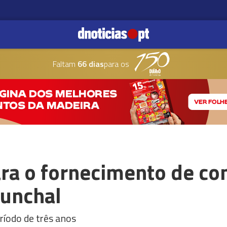
Faltam
66 dias
para os
ara o fornecimento de co
Funchal
ríodo de três anos