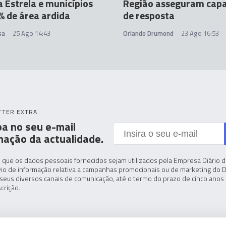
a Estrela e municípios
Região asseguram cap
 de área ardida
de resposta
sa
25 Ago 14:43
Orlando Drumond
23 Ago 16:53
TTER EXTRA
a no seu e-mail
mação da actualidade.
 que os dados pessoais fornecidos sejam utilizados pela Empresa Diário de
io de informação relativa a campanhas promocionais ou de marketing do D
seus diversos canais de comunicação, até o termo do prazo de cinco anos 
crição.