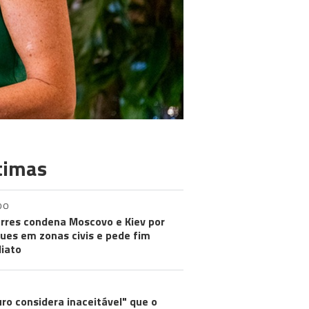
timas
DO
rres condena Moscovo e Kiev por
ues em zonas civis e pede fim
iato
ro considera inaceitável" que o