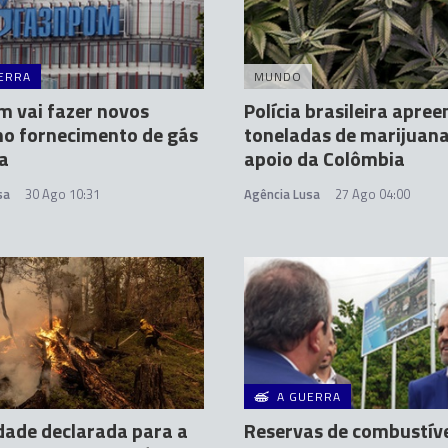
ERRA
MUNDO
 vai fazer novos
Polícia brasileira apree
no fornecimento de gás
toneladas de marijuan
a
apoio da Colômbia
sa
30 Ago 10:31
Agência Lusa
27 Ago 04:00
A GUERRA
ade declarada para a
Reservas de combustíve