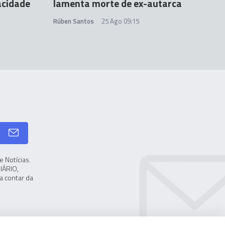
acidade
lamenta morte de ex-autarca
Rúben Santos
25 Ago 09:15
 Notícias.
IÁRIO,
a contar da