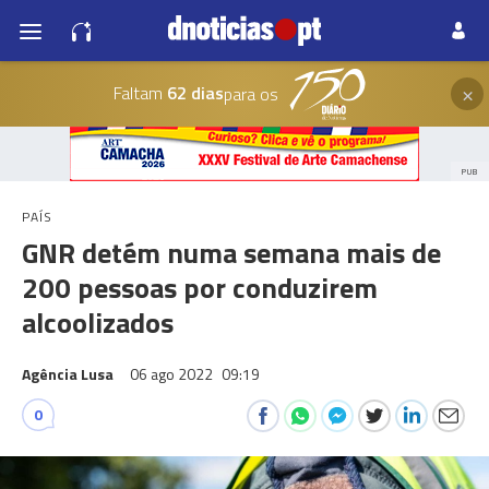
×
Faltam
62 dias
para os
PUB
PAÍS
GNR detém numa semana mais de
200 pessoas por conduzirem
alcoolizados
Agência Lusa
06 ago 2022
09:19
0