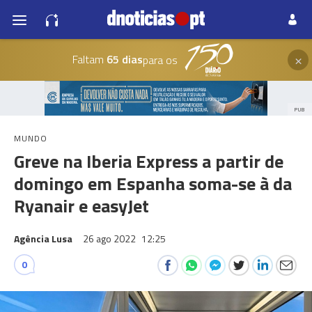
×
Faltam
65 dias
para os
PUB
MUNDO
Greve na Iberia Express a partir de
domingo em Espanha soma-se à da
Ryanair e easyJet
Agência Lusa
26 ago 2022
12:25
0