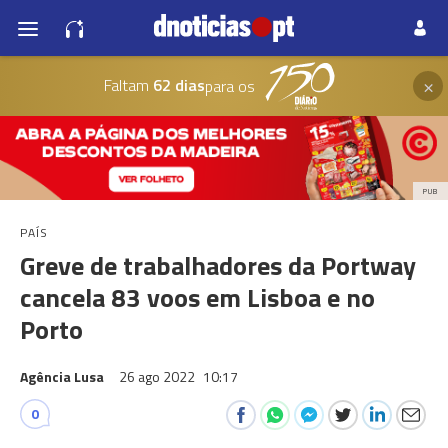
×
Faltam
62 dias
para os
PUB
PAÍS
Greve de trabalhadores da Portway
cancela 83 voos em Lisboa e no
Porto
Agência Lusa
26 ago 2022
10:17
0