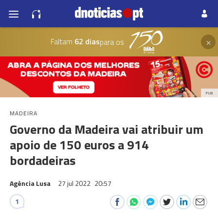
×
Faltam
62 dias
para os
PUB
MADEIRA
Governo da Madeira vai atribuir um
apoio de 150 euros a 914
bordadeiras
Agência Lusa
27 jul 2022
20:57
1