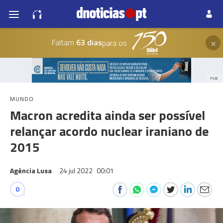
×
Faltam
63 dias
para os
PUB
MUNDO
Macron acredita ainda ser possível
relançar acordo nuclear iraniano de
2015
Agência Lusa
24 jul 2022
00:01
0