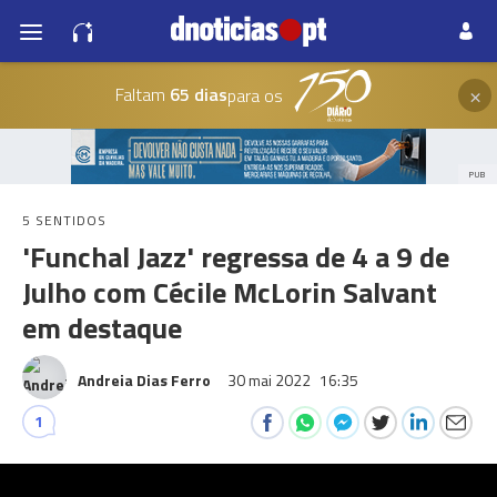
×
Faltam
65 dias
para os
PUB
5 SENTIDOS
'Funchal Jazz' regressa de 4 a 9 de
Julho com Cécile McLorin Salvant
em destaque
Andreia Dias Ferro
30 mai 2022
16:35
1