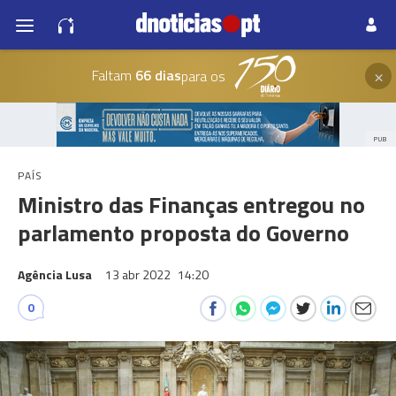
×
Faltam
66 dias
para os
PUB
PAÍS
Ministro das Finanças entregou no
parlamento proposta do Governo
Agência Lusa
13 abr 2022
14:20
0