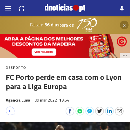
×
Faltam
66 dias
para os
PUB
DESPORTO
FC Porto perde em casa com o Lyon
para a Liga Europa
Agència Lusa
09 mar 2022
19:54
0