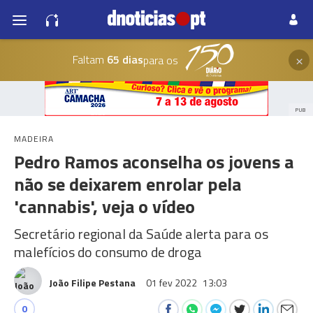
×
Faltam
65 dias
para os
PUB
MADEIRA
Pedro Ramos aconselha os jovens a
não se deixarem enrolar pela
'cannabis', veja o vídeo
Secretário regional da Saúde alerta para os
malefícios do consumo de droga
João Filipe Pestana
01 fev 2022
13:03
0