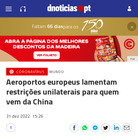
×
Faltam
66 dias
para os
PUB
CORONAVÍRUS
MUNDO
Aeroportos europeus lamentam
restrições unilaterais para quem
vem da China
31 dez 2022
15:26
1