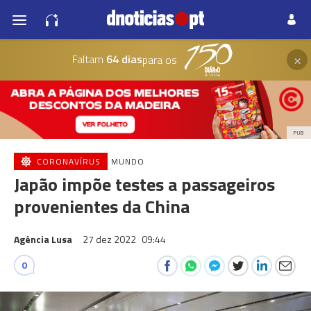
×
Faltam
64 dias
para os
PUB
CORONAVÍRUS
MUNDO
Japão impõe testes a passageiros
provenientes da China
Agência Lusa
27 dez 2022
09:44
0