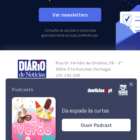
Ver newsletters
Consulte as opções e subscreva
gratuitamente as suas preferências.
Rua Dr. Fernão de Ornelas, 56 - 3º
9054-514 Funchal, Portugal
291 202 300
×
Podcasts
Instale a nossa App
Da espada às curtas
Ouvir Podcast
© 2024 Empresa Diário de Notícias, Lda.
Todos os direitos reservados.