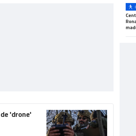
Cent
Ron
mad
de 'drone'