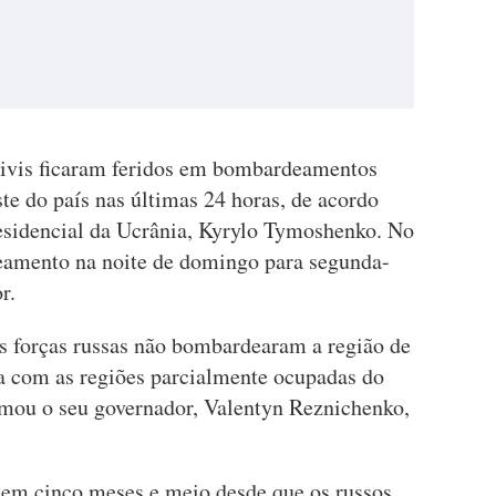
civis ficaram feridos em bombardeamentos
te do país nas últimas 24 horas, de acordo
esidencial da Ucrânia, Kyrylo Tymoshenko. No
deamento na noite de domingo para segunda-
r.
s forças russas não bombardearam a região de
ra com as regiões parcialmente ocupadas do
ormou o seu governador, Valentyn Reznichenko,
la em cinco meses e meio desde que os russos