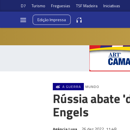
D7
Turismo
Freguesias
TSF Madeira
Iniciativas
Edição
Impressa
A GUERRA
MUNDO
Rússia abate '
Engels
Agência Lusa
26 dez 2022
11:48