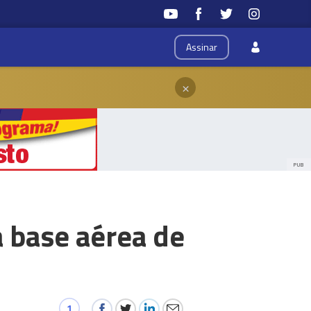
Assinar
×
PUB
a base aérea de
1