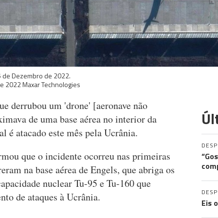
a 5 de Dezembro de 2022.
ge 2022 Maxar Technologies
que derrubou um 'drone' [aeronave não
Úl
ximava de uma base aérea no interior da
al é atacado este mês pela Ucrânia.
DES
irmou que o incidente ocorreu nas primeiras
“Gos
comp
reram na base aérea de Engels, que abriga os
capacidade nuclear Tu-95 e Tu-160 que
DES
nto de ataques à Ucrânia.
Eis 