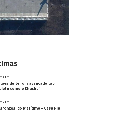
timas
PORTO
tava de ter um avançado tão
leto como o Chucho”
PORTO
os 'onzes' do Marítimo - Casa Pia