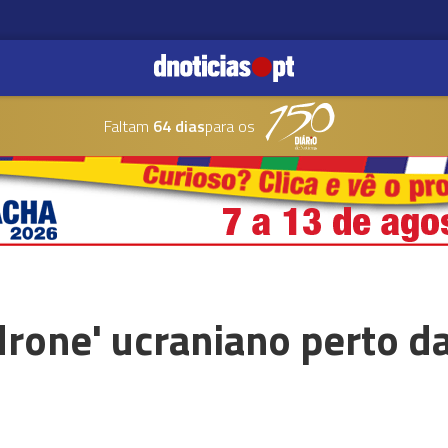
Faltam
64 dias
para os
drone' ucraniano perto d