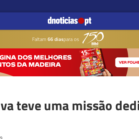
Faltam
66 dias
para os
ilva teve uma missão ded
39