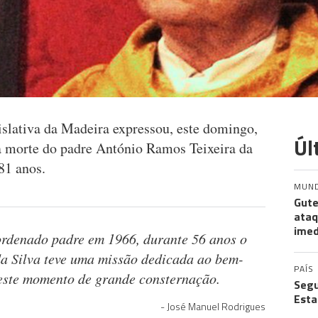
slativa da Madeira expressou, este domingo,
Úl
a morte do padre António Ramos Teixeira da
81 anos.
MUN
Gute
ataq
imed
rdenado padre em 1966, durante 56 anos o
da Silva teve uma missão dedicada ao bem-
PAÍS
este momento de grande consternação.
Segu
Esta
José Manuel Rodrigues