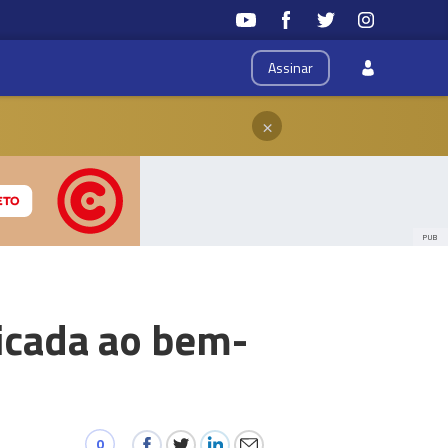
Assinar
×
PUB
icada ao bem-
0