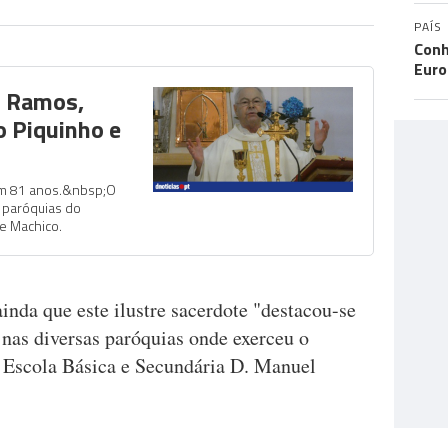
PAÍS
Conh
Eur
o Ramos,
o Piquinho e
om 81 anos.&nbsp;O
 paróquias do
e Machico.
nda que este ilustre sacerdote "destacou-se
 nas diversas paróquias onde exerceu o
a Escola Básica e Secundária D. Manuel