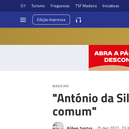
D7
Turismo
Freguesias
TSF Madeira
Iniciativas
Edição
Impressa
MADEIRA
"António da S
comum"
Rúben Santos
25 dez 2022
23: