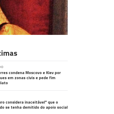
timas
DO
rres condena Moscovo e Kiev por
ues em zonas civis e pede fim
iato
ro considera inaceitável" que o
do se tenha demitido do apoio social