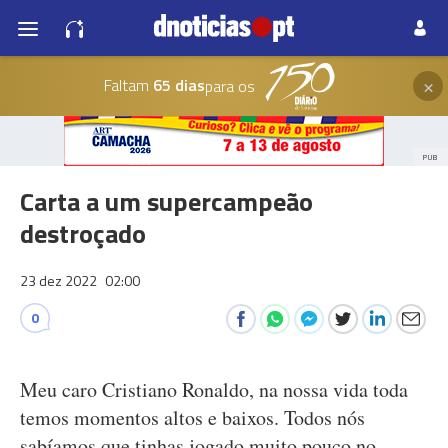
×
Faltam
65 dias
para os
PUB
Carta a um supercampeão
destroçado
23 dez 2022
02:00
0
Meu caro Cristiano Ronaldo, na nossa vida toda
temos momentos altos e baixos. Todos nós
sabíamos que tinhas jogado muito pouco no