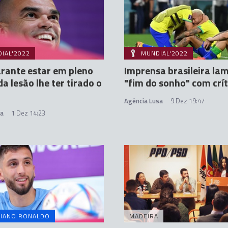
IAL'2022
MUNDIAL'2022
rante estar em pleno
Imprensa brasileira la
da lesão lhe ter tirado o
"fim do sonho" com crít
Agência Lusa
9 Dez 19:47
sa
1 Dez 14:23
TIANO RONALDO
MADEIRA