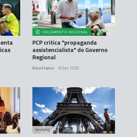
ORÇAMENTO REGIONAL
menta
PCP critica "propaganda
icas
assistencialista" do Governo
Regional
Erica Franco
8 Dez 15:02
MUNDO