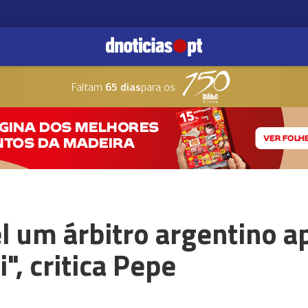
Faltam
65 dias
para os
l um árbitro argentino a
i", critica Pepe