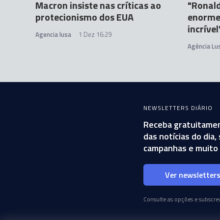
Macron insiste nas críticas ao
"Ronal
protecionismo dos EUA
enorme
incrível
Agencia lusa
1 Dez 16:29
Agência Lu
NEWSLETTERS DIÁRIO
Receba gratuitamen
das notícias do dia
campanhas e muito 
Ver newsletter
Consulte as opções e subscrev