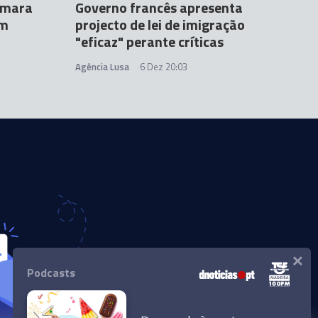
Câmara
Governo francês apresenta
em
projecto de lei de imigração
"eficaz" perante críticas
Agência Lusa
6 Dez 20:03
×
Podcasts