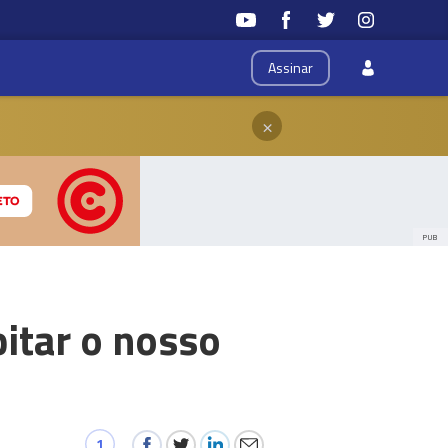
Assinar
×
PUB
pitar o nosso
1