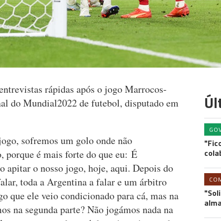
entrevistas rápidas após o jogo Marrocos-
Úl
inal do Mundial2022 de futebol, disputado em
GO
jogo, sofremos um golo onde não
"Fic
cola
, porque é mais forte do que eu: É
o apitar o nosso jogo, hoje, aqui. Depois do
CO
lar, toda a Argentina a falar e um árbitro
"Sol
go que ele veio condicionado para cá, mas na
alm
mos na segunda parte? Não jogámos nada na