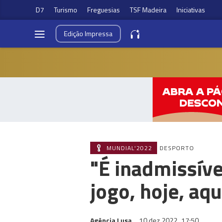
D7
Turismo
Freguesias
TSF Madeira
Iniciativas
Edição
Impressa
MUNDIAL'2022
DESPORTO
"É inadmissíve
jogo, hoje, aqu
Agência Lusa
10 dez 2022
17:50