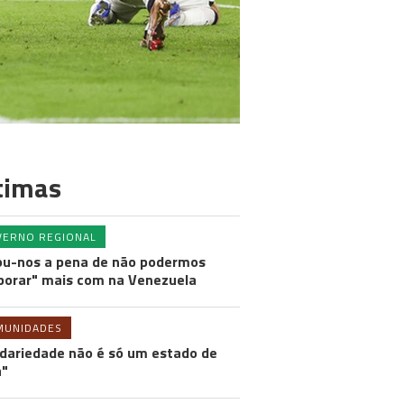
timas
VERNO REGIONAL
ou-nos a pena de não podermos
borar" mais com na Venezuela
MUNIDADES
idariedade não é só um estado de
a"