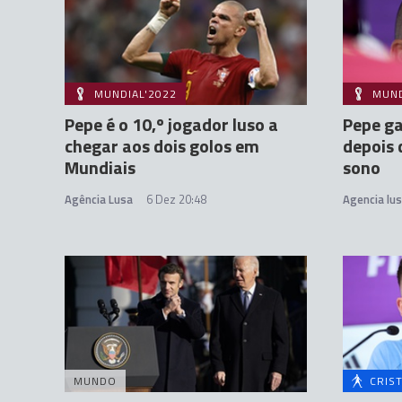
MUNDIAL'2022
MUND
Pepe é o 10,º jogador luso a
Pepe ga
chegar aos dois golos em
depois 
Mundiais
sono
Agência Lusa
6 Dez 20:48
Agencia lu
MUNDO
CRIS