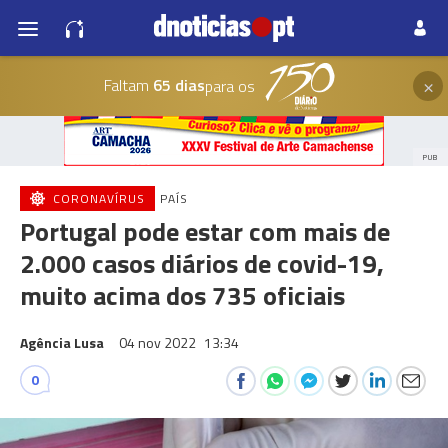
×
Faltam
65 dias
para os
PUB
CORONAVÍRUS
PAÍS
Portugal pode estar com mais de
2.000 casos diários de covid-19,
muito acima dos 735 oficiais
Agência Lusa
04 nov 2022
13:34
0