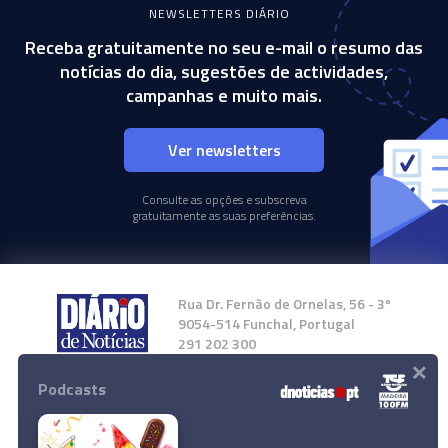
NEWSLETTERS DIÁRIO
Receba gratuitamente no seu e-mail o resumo das
notícias do dia, sugestões de actividades,
campanhas e muito mais.
Ver newsletters
Consulte as opções e subscreva
gratuitamente as suas preferências.
Rua Dr. Fernão de Ornelas, 56 - 3º
9054-514 Funchal, Portugal
291 202 300
×
Podcasts
Instale a nossa App