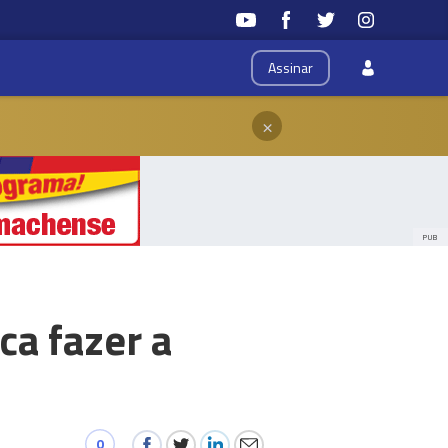
Assinar
×
PUB
ca fazer a
0