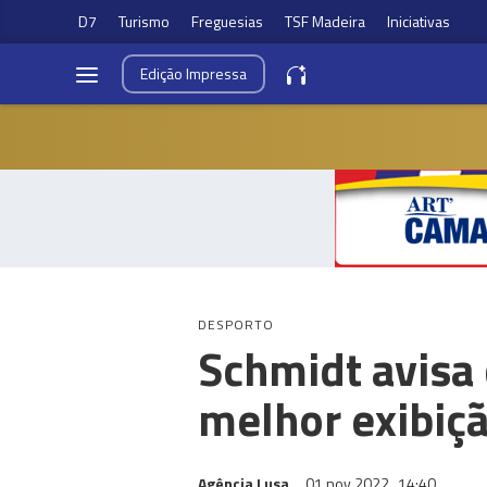
D7
Turismo
Freguesias
TSF Madeira
Iniciativas
Edição
Impressa
DESPORTO
Schmidt avisa 
melhor exibiçã
Agência Lusa
01 nov 2022
14:40