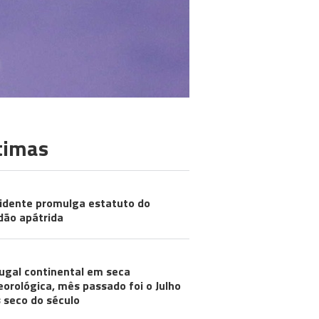
timas
idente promulga estatuto do
dão apátrida
ugal continental em seca
orológica, mês passado foi o Julho
 seco do século