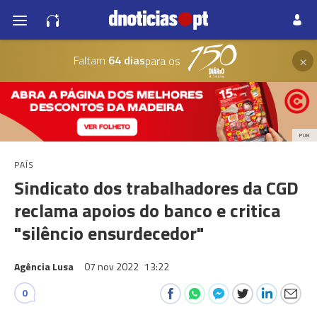
×
Faltam
64 dias
para os
PUB
PAÍS
Sindicato dos trabalhadores da CGD
reclama apoios do banco e critica
"silêncio ensurdecedor"
Agência Lusa
07 nov 2022
13:22
0