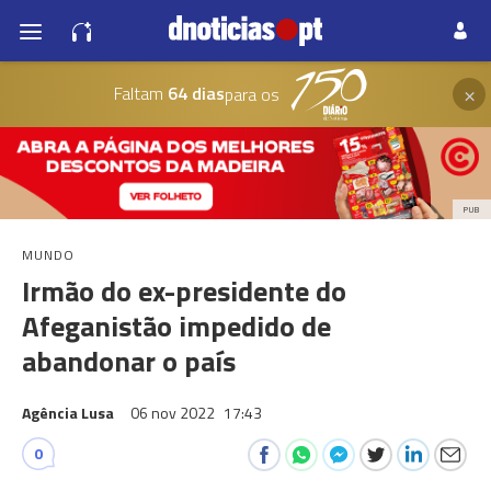
×
Faltam
64 dias
para os
PUB
MUNDO
Irmão do ex-presidente do
Afeganistão impedido de
abandonar o país
Agência Lusa
06 nov 2022
17:43
0