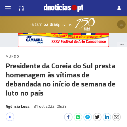
×
Faltam
62 dias
para os
PUB
MUNDO
Presidente da Coreia do Sul presta
homenagem às vítimas de
debandada no início de semana de
luto no país
Agência Lusa
31 out 2022
08:29
0