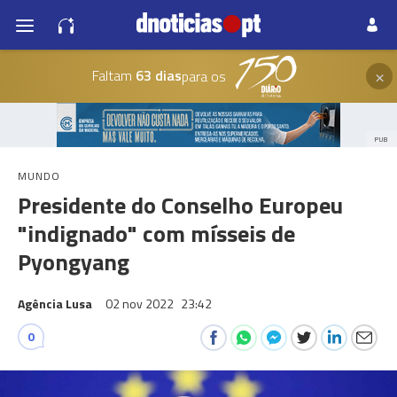
×
Faltam
63 dias
para os
PUB
MUNDO
Presidente do Conselho Europeu
"indignado" com mísseis de
Pyongyang
Agência Lusa
02 nov 2022
23:42
0