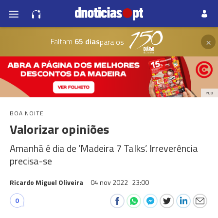
×
Faltam
65 dias
para os
PUB
BOA NOITE
Valorizar opiniões
Amanhã é dia de ‘Madeira 7 Talks’. Irreverência
precisa-se
Ricardo Miguel Oliveira
04 nov 2022
23:00
0