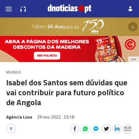
×
Faltam
66 dias
para os
PUB
MUNDO
Isabel dos Santos sem dúvidas que
vai contribuir para futuro político
de Angola
Agência Lusa
29 nov 2022
23:18
0