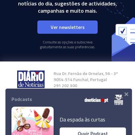
notícias do dia, sugestões de actividades,
campanhas e muito mais.
Ver newsletters
Consulte as opções e subscreva
gratuitamente as suas preferências.
Rua Dr. Fernão de Ornelas, 56 - 3º
9054-514 Funchal, Portugal
291 202 300
×
Podcasts
Instale a nossa App
Da espada às curtas
Ouvir Podcast