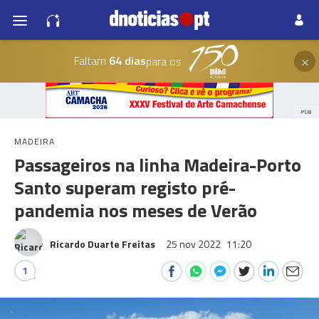
×
Faltam
64 dias
para os
PUB
MADEIRA
Passageiros na linha Madeira-Porto
Santo superam registo pré-
pandemia nos meses de Verão
Ricardo Duarte Freitas
25 nov 2022
11:20
1