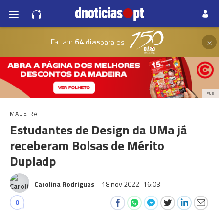
×
Faltam
64 dias
para os
PUB
MADEIRA
Estudantes de Design da UMa já
receberam Bolsas de Mérito
Dupladp
Carolina Rodrigues
18 nov 2022
16:03
0