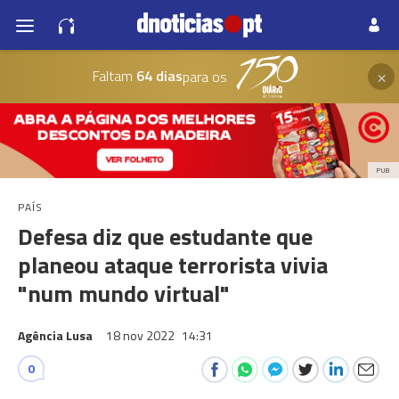
×
Faltam
64 dias
para os
PUB
PAÍS
Defesa diz que estudante que
planeou ataque terrorista vivia
"num mundo virtual"
Agência Lusa
18 nov 2022
14:31
0