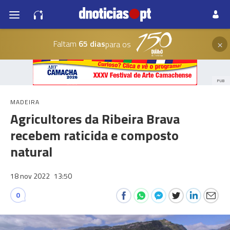
×
Faltam
65 dias
para os
PUB
MADEIRA
Agricultores da Ribeira Brava
recebem raticida e composto
natural
18 nov 2022
13:50
0