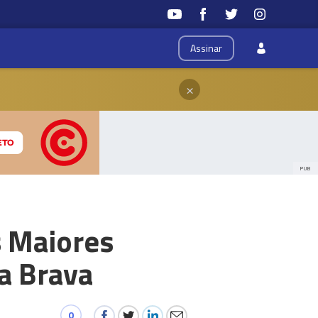
Assinar
×
PUB
s Maiores
a Brava
0