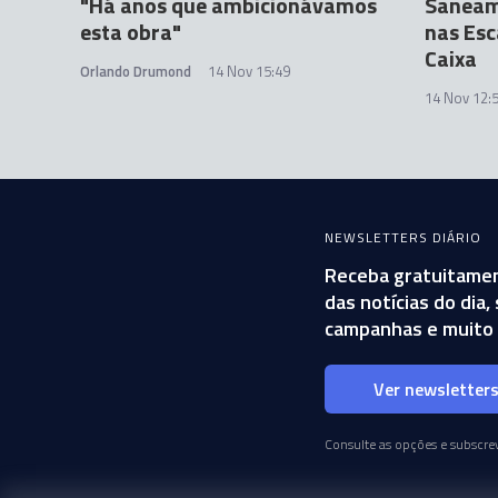
"Há anos que ambicionávamos
Saneam
esta obra"
nas Esc
Caixa
Orlando Drumond
14 Nov 15:49
14 Nov 12:
NEWSLETTERS DIÁRIO
Receba gratuitamen
das notícias do dia
campanhas e muito 
Ver newsletter
Consulte as opções e subscrev