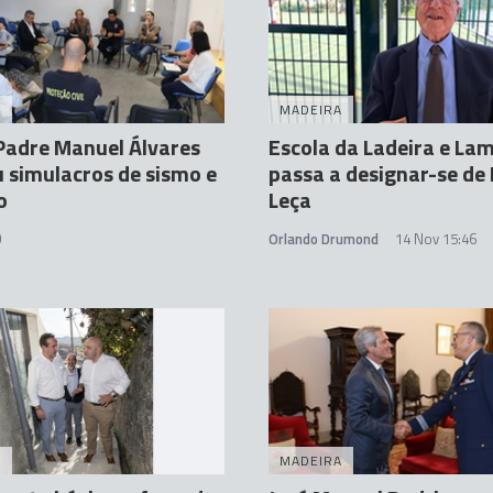
A
MADEIRA
Padre Manuel Álvares
Escola da Ladeira e La
u simulacros de sismo e
passa a designar-se de
o
Leça
0
Orlando Drumond
14 Nov 15:46
A
MADEIRA