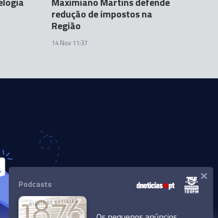
elogia
Maximiano Martins defende
redução de impostos na
Região
14 Nov 11:37
×
Podcasts
Os pequenos anúncios