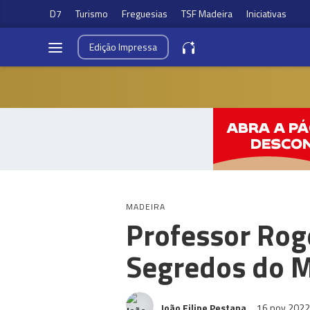
D7
Turismo
Freguesias
TSF Madeira
Iniciativas
Edição
Impressa
MADEIRA
Professor Rog
Segredos do M
João Filipe Pestana
16 nov 202