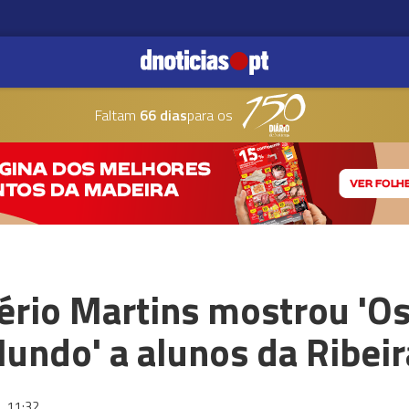
Faltam
66 dias
para os
ério Martins mostrou 'O
undo' a alunos da Ribeir
2
11:32