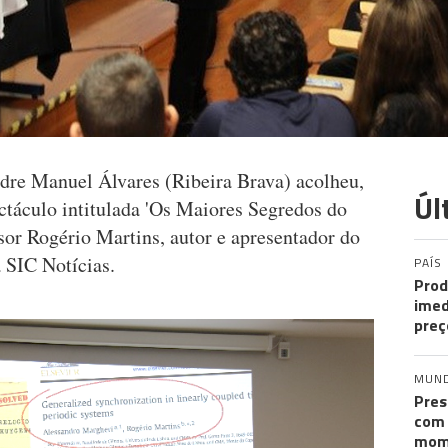
dre Manuel Álvares (Ribeira Brava) acolheu,
Úl
ectáculo intitulada 'Os Maiores Segredos do
sor Rogério Martins, autor e apresentador do
 SIC Notícias.
PAÍS
Prod
imed
preç
MUN
Pres
com 
mom