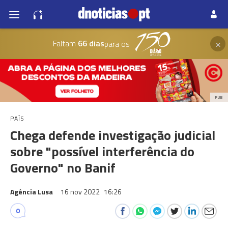
×
Faltam
66 dias
para os
PUB
PAÍS
Chega defende investigação judicial
sobre "possível interferência do
Governo" no Banif
Agência Lusa
16 nov 2022
16:26
0