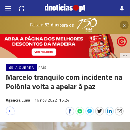
×
Faltam
63 dias
para os
PUB
A GUERRA
PAÍS
Marcelo tranquilo com incidente na
Polónia volta a apelar à paz
Agência Lusa
16 nov 2022
16:24
0