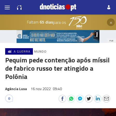
×
Faltam
65 dias
para os
PUB
A GUERRA
MUNDO
Pequim pede contenção após míssil
de fabrico russo ter atingido a
Polónia
Agência Lusa
16 nov 2022
09:40
0