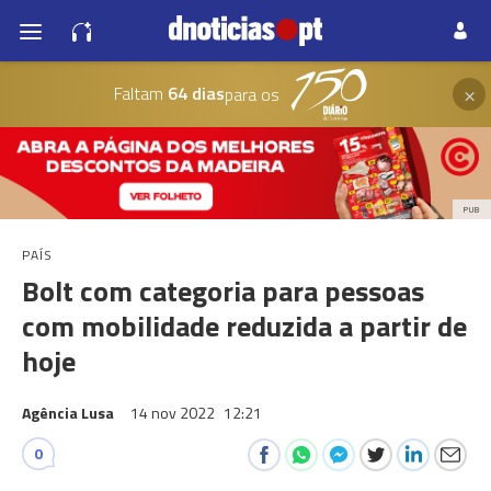
×
Faltam
64 dias
para os
PUB
PAÍS
Bolt com categoria para pessoas
com mobilidade reduzida a partir de
hoje
Agência Lusa
14 nov 2022
12:21
0