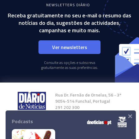
NEWSLETTERS DIÁRIO
Receba gratuitamente no seu e-mail o resumo das
notícias do dia, sugestões de actividades,
campanhas e muito mais.
Ver newsletters
Consulte as opções e subscreva
gratuitamente as suas preferências.
Rua Dr. Fernão de Ornelas, 56 - 3º
9054-514 Funchal, Portugal
291 202 300
×
Podcasts
Instale a nossa App