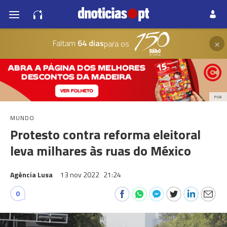
×
Faltam
64 dias
para os
PUB
MUNDO
Protesto contra reforma eleitoral
leva milhares às ruas do México
Agência Lusa
13 nov 2022
21:24
0