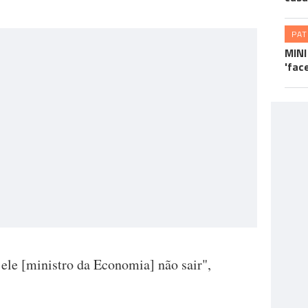
PA
MINI
'fac
ele [ministro da Economia] não sair",