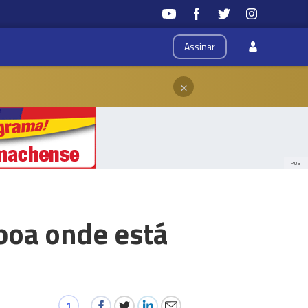
Assinar
×
PUB
boa onde está
1