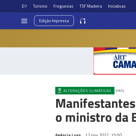
D7
Turismo
Freguesias
TSF Madeira
Iniciativas
Edição
Impressa
ALTERAÇÕES CLIMÁTICAS
PAÍS
Manifestantes
o ministro da
Agência Lusa
12 nov 2022
15:50