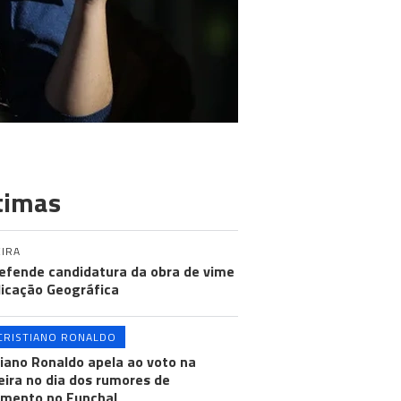
timas
IRA
efende candidatura da obra de vime
dicação Geográfica
CRISTIANO RONALDO
tiano Ronaldo apela ao voto na
ira no dia dos rumores de
mento no Funchal