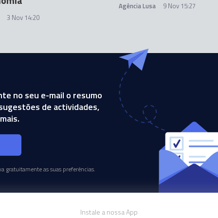
nomia
Agência Lusa
9 Nov 15:27
3 Nov 14:20
te no seu e-mail o resumo
, sugestões de actividades,
mais.
s
a gratuitamente as suas preferências.
Instale a nossa App