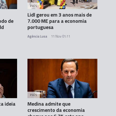
PAÍS
Lidl gerou em 3 anos mais de
odo de
7.000 ME para a economia
ld
portuguesa
Agência Lusa
11 Nov 01:11
PAÍS
ta ideia
Medina admite que
crescimento da economia