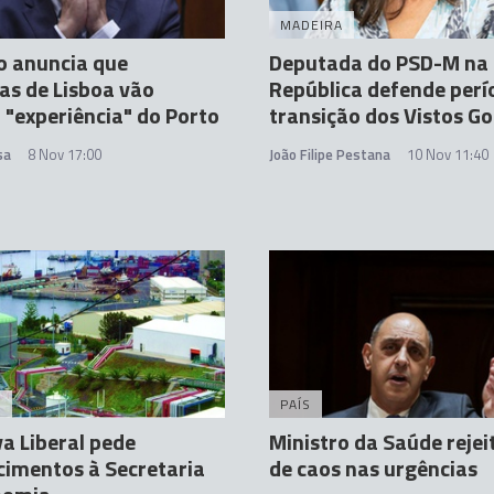
MADEIRA
o anuncia que
Deputada do PSD-M na
as de Lisboa vão
República defende perí
r "experiência" do Porto
transição dos Vistos Go
sa
8 Nov 17:00
João Filipe Pestana
10 Nov 11:40
A
PAÍS
va Liberal pede
Ministro da Saúde rejei
cimentos à Secretaria
de caos nas urgências