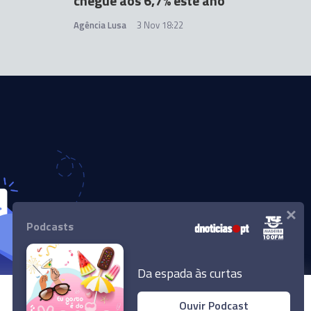
chegue aos 6,7% este ano
Agência Lusa
3 Nov 18:22
×
Podcasts
Da espada às curtas
Ouvir Podcast