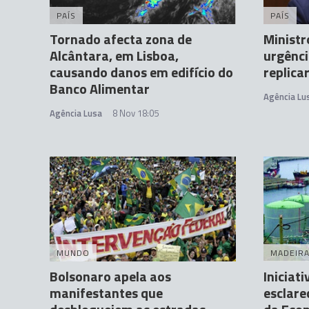
PAÍS
PAÍS
Tornado afecta zona de
Ministr
Alcântara, em Lisboa,
urgênci
causando danos em edifício do
replica
Banco Alimentar
Agência Lu
Agência Lusa
8 Nov 18:05
MUNDO
MADEIR
Bolsonaro apela aos
Iniciati
manifestantes que
esclare