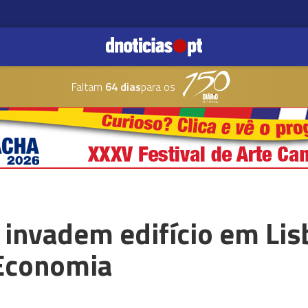
Faltam
64 dias
para os
 invadem edifício em Lis
 Economia