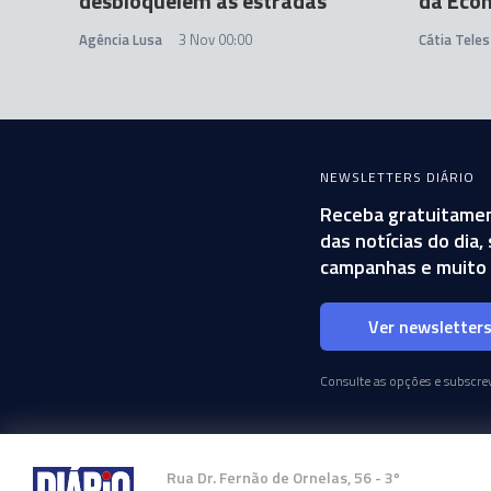
desbloqueiem as estradas
da Eco
Agência Lusa
3 Nov 00:00
Cátia Teles
NEWSLETTERS DIÁRIO
Receba gratuitamen
das notícias do dia
campanhas e muito 
Ver newsletter
Consulte as opções e subscrev
Rua Dr. Fernão de Ornelas, 56 - 3º