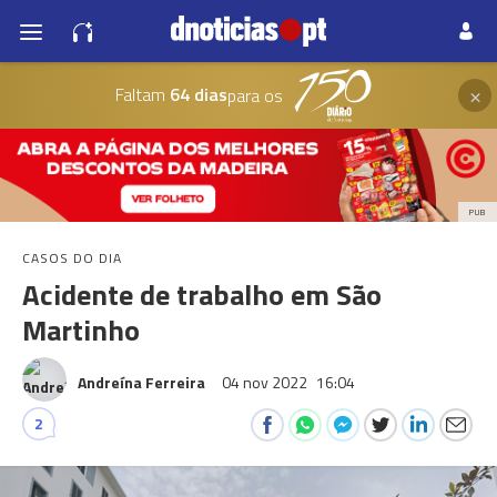
×
Faltam
64 dias
para os
PUB
CASOS DO DIA
Acidente de trabalho em São
Martinho
Andreína Ferreira
04 nov 2022
16:04
2