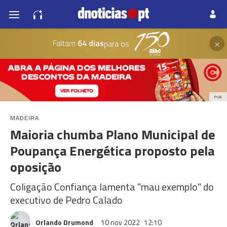
×
Faltam
64 dias
para os
PUB
MADEIRA
Maioria chumba Plano Municipal de
Poupança Energética proposto pela
oposição
Coligação Confiança lamenta "mau exemplo" do
executivo de Pedro Calado
Orlando Drumond
10 nov 2022
12:10