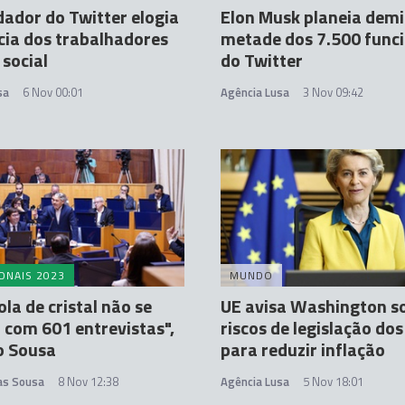
ador do Twitter elogia
Elon Musk planeia demit
ncia dos trabalhadores
metade dos 7.500 func
 social
do Twitter
sa
6 Nov 00:01
Agência Lusa
3 Nov 09:42
ONAIS 2023
MUNDO
la de cristal não se
UE avisa Washington s
com 601 entrevistas",
riscos de legislação do
io Sousa
para reduzir inflação
tas Sousa
8 Nov 12:38
Agência Lusa
5 Nov 18:01