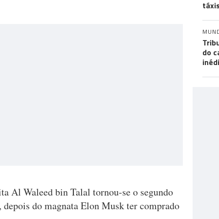
táxi
MUN
Trib
do c
inéd
ita Al Waleed bin Talal tornou-se o segundo
er, depois do magnata Elon Musk ter comprado