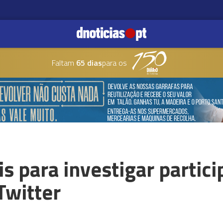
Faltam
65 dias
para os
s para investigar partici
Twitter