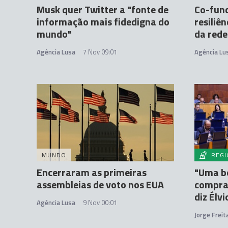
Musk quer Twitter a "fonte de
Co-fund
informação mais fidedigna do
resiliê
mundo"
da rede
Agência Lusa
7 Nov 09:01
Agência Lu
MUNDO
REGI
Encerraram as primeiras
"Uma bo
assembleias de voto nos EUA
compra 
diz Élv
Agência Lusa
9 Nov 00:01
Jorge Frei