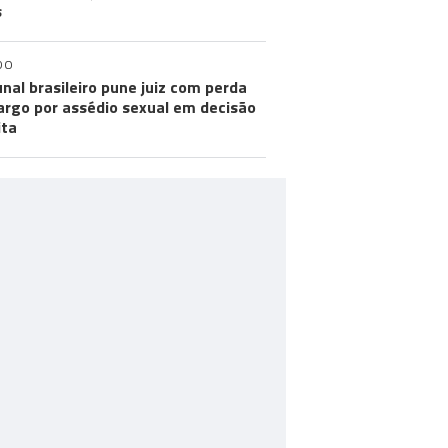
s
DO
unal brasileiro pune juiz com perda
argo por assédio sexual em decisão
ita