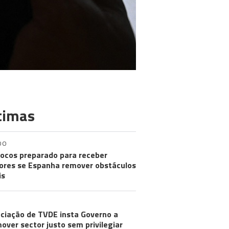
timas
DO
ocos preparado para receber
res se Espanha remover obstáculos
is
ciação de TVDE insta Governo a
over sector justo sem privilegiar