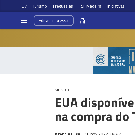
D7
Turismo
Freguesias
TSF Madeira
Iniciativas
Edição
Impressa
MUNDO
EUA disponívei
na compra do 
Agência Lusa
10 nov 2022
08:47