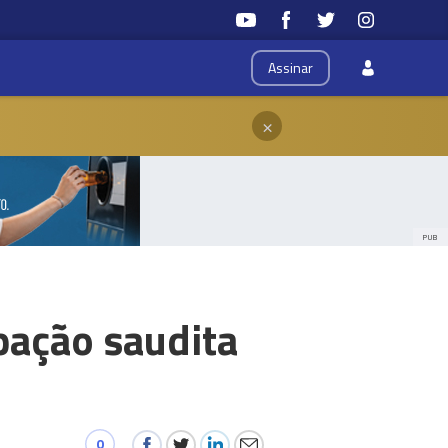
Assinar
×
PUB
pação saudita
0