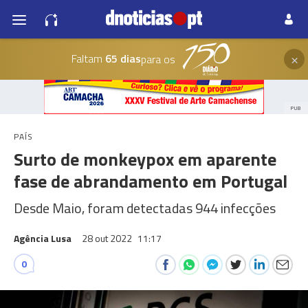
×
Faltam
65 dias
para os
PUB
PAÍS
Surto de monkeypox em aparente
fase de abrandamento em Portugal
Desde Maio, foram detectadas 944 infecções
Agência Lusa
28 out 2022
11:17
0