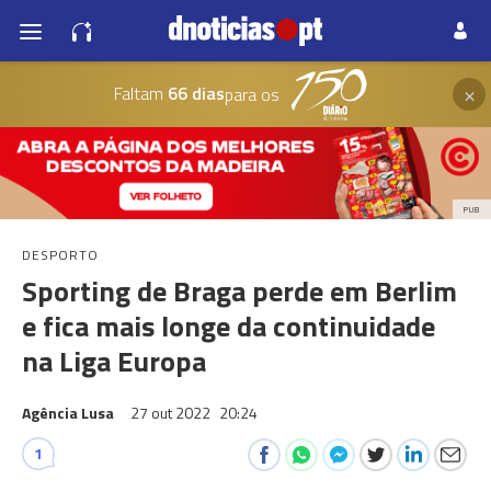
×
Faltam
66 dias
para os
PUB
DESPORTO
Sporting de Braga perde em Berlim
e fica mais longe da continuidade
na Liga Europa
Agência Lusa
27 out 2022
20:24
1