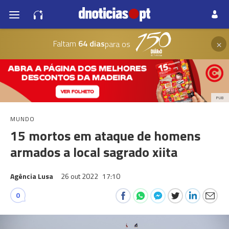
×
Faltam
64 dias
para os
PUB
MUNDO
15 mortos em ataque de homens
armados a local sagrado xiita
Agência Lusa
26 out 2022
17:10
0